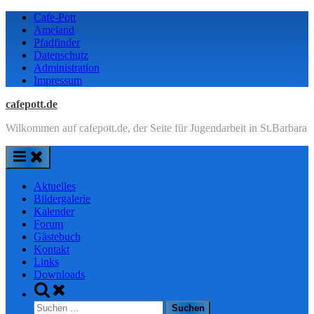
Skip
Cafe-Pott
to
Ameland
content
Pfadfinder
Datenschutz
Administration
Impressum
cafepott.de
Wilkommen auf cafepott.de, der Seite für Jugendarbeit in St.Barbara
Aktuelles
Bildergalerie
Kalender
Forum
Gästebuch
Kontakt
Links
Downloads
Toggle
search
Suchen
form