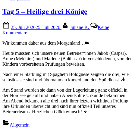
Tag 5 – Heilige drei Könige
Posted
By
25. Juli 2026
25. Juli 2026
Juliane K.
Keine
on
zu
Kommentare
Tag
Wir kommen daher aus dem Morgenland…👑
5
–
Heute mussten sich unsere neuen Betreuer*innen Jakob (Caspar),
Heilige
Anne (Melchior) und Marlene (Balthasar) in verschiedenen, von den
drei
Kindern vorbereiteten Prüfungen beweisen.
Könige
Nach einer Stärkung mit Spaghetti Bolognese zeigten die drei, wie
selbstlos sie sind und übernahmen kurzerhand den Spüldienst. 🍝
Am Strand wurden sie dann von der Lagerleitung ganz offiziell in
der Nordsee getauft und haben Abends ihre Urkunde bekommen.
Am Abend bekamen alle drei nach ihrer letzten wichtigen Prüfung
ihre Urkunden überreicht und sind nun offiziell Teil unseres
Betreuerteams. Herzlichen Glückwunsch! 🎉
Allgemein