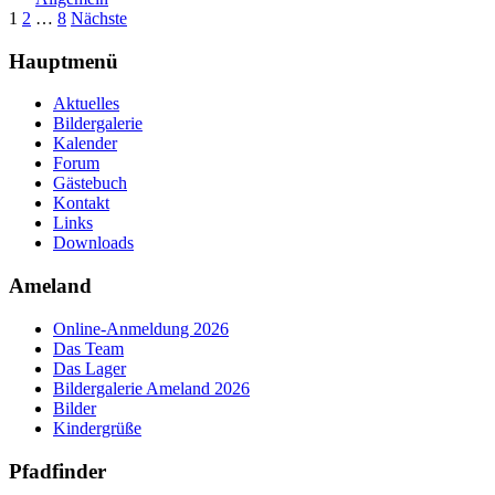
Seitennummerierung
1
2
…
8
Nächste
der
Hauptmenü
Beiträge
Aktuelles
Bildergalerie
Kalender
Forum
Gästebuch
Kontakt
Links
Downloads
Ameland
Online-Anmeldung 2026
Das Team
Das Lager
Bildergalerie Ameland 2026
Bilder
Kindergrüße
Pfadfinder