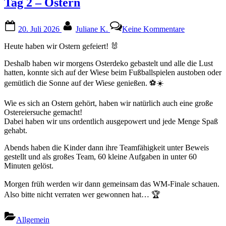
Tag 2 – Ostern
Posted
By
zu
20. Juli 2026
Juliane K.
Keine Kommentare
on
Tag
2
Heute haben wir Ostern gefeiert! 🐰
–
Ostern
Deshalb haben wir morgens Osterdeko gebastelt und alle die Lust
hatten, konnte sich auf der Wiese beim Fußballspielen austoben oder
gemütlich die Sonne auf der Wiese genießen. ⚽☀️
Wie es sich an Ostern gehört, haben wir natürlich auch eine große
Ostereiersuche gemacht!
Dabei haben wir uns ordentlich ausgepowert und jede Menge Spaß
gehabt.
Abends haben die Kinder dann ihre Teamfähigkeit unter Beweis
gestellt und als großes Team, 60 kleine Aufgaben in unter 60
Minuten gelöst.
Morgen früh werden wir dann gemeinsam das WM-Finale schauen.
Also bitte nicht verraten wer gewonnen hat… 🏆
Allgemein