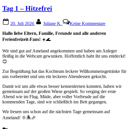
Tag 1 – Hitzefrei
Posted
By
zu
20. Juli 2026
Juliane K.
Keine Kommentare
on
Tag
1
Hallo liebe Eltern, Familie, Freunde und alle anderen
–
Ferienfreizeit-Fans!
☀️🌊
Hitzefrei
Wir sind gut auf Ameland angekommen und haben am Anleger
fleißig in die Webcam gewunken. Hoffentlich habt ihr uns entdeckt!
😊
Zur Begrüßung hat das Kochteam leckere Willkommensgetränke für
uns vorbereitet und uns ein leckeres Abendessen gekocht.
Damit wir uns alle etwas besser kennenlernen konnten, haben wir
gemeinsam auf der großen Wiese gespielt. So verging der erste
Abend wie im Flug. Müde, aber voller Vorfreude auf die
kommenden Tage, sind wir schließlich ins Bett gegangen.
Wir freuen uns schon auf die nächsten Tage gemeinsam auf
Ameland! 🌞🏝️🎉