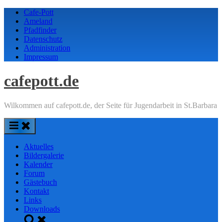
Skip
Cafe-Pott
to
Ameland
content
Pfadfinder
Datenschutz
Administration
Impressum
cafepott.de
Wilkommen auf cafepott.de, der Seite für Jugendarbeit in St.Barbara
Aktuelles
Bildergalerie
Kalender
Forum
Gästebuch
Kontakt
Links
Downloads
Toggle