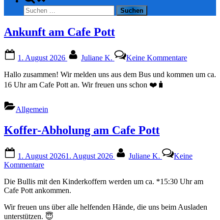
search
Suchen
form
nach:
Ankunft am Cafe Pott
Posted
By
zu
1. August 2026
Juliane K.
Keine Kommentare
on
Ankunft
am
Hallo zusammen! Wir melden uns aus dem Bus und kommen um ca.
Cafe
16 Uhr am Cafe Pott an. Wir freuen uns schon ❤️🧳
Pott
Allgemein
Koffer-Abholung am Cafe Pott
Posted
By
1. August 2026
1. August 2026
Juliane K.
Keine
on
zu
Kommentare
Koffer-
Die Bullis mit den Kinderkoffern werden um ca. *15:30 Uhr am
Abholung
Cafe Pott ankommen.
am
Cafe
Wir freuen uns über alle helfenden Hände, die uns beim Ausladen
Pott
unterstützen. 😇