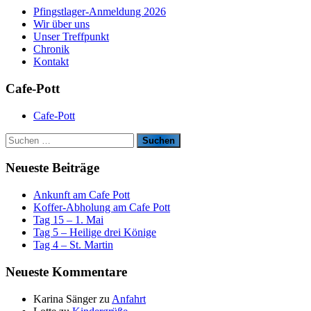
Pfingstlager-Anmeldung 2026
Wir über uns
Unser Treffpunkt
Chronik
Kontakt
Cafe-Pott
Cafe-Pott
S
u
c
Neueste Beiträge
h
e
Ankunft am Cafe Pott
n
Koffer-Abholung am Cafe Pott
n
Tag 15 – 1. Mai
a
Tag 5 – Heilige drei Könige
c
Tag 4 – St. Martin
h
:
Neueste Kommentare
Karina Sänger
zu
Anfahrt