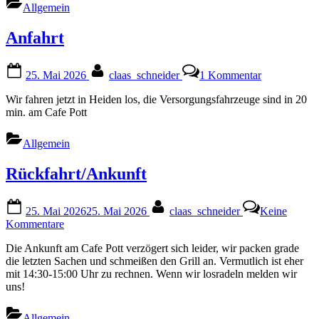
Allgemein
Anfahrt
Posted
By
zu
25. Mai 2026
claas_schneider
1 Kommentar
on
Anfahrt
Wir fahren jetzt in Heiden los, die Versorgungsfahrzeuge sind in 20
min. am Cafe Pott
Allgemein
Rückfahrt/Ankunft
Posted
By
25. Mai 2026
25. Mai 2026
claas_schneider
Keine
on
zu
Kommentare
Rückfahrt/Ankunft
Die Ankunft am Cafe Pott verzögert sich leider, wir packen grade
die letzten Sachen und schmeißen den Grill an. Vermutlich ist eher
mit 14:30-15:00 Uhr zu rechnen. Wenn wir losradeln melden wir
uns!
Allgemein