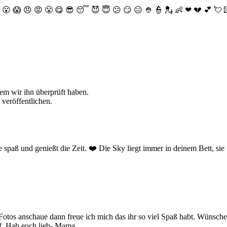
😮
😱
😠
😡
😤
😋
😎
😴
😈
😇
😕
😏
😑
👲
👮
💂
👶
❤
💔
💕
💘
dem wir ihn überprüft haben.
 veröffentlichen.
spaß und genießt die Zeit. ❤️ Die Sky liegt immer in deinem Bett, sie 
tos anschaue dann freue ich mich das ihr so viel Spaß habt. Wünsche
uf. Hab euch lieb- Mama