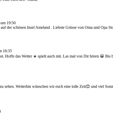
um
19:50
e auf der schönen Insel Ameland . Liebste Grüsse von Oma und Opa St
m
16:35
t. Hoffe das Wetter ☀️ spielt auch mit. Las mal von Dir hören 😀 Bis 
s zu sehen. Weiterhin wünschen wir euch eine tolle Zeit😊 und viel Son
0