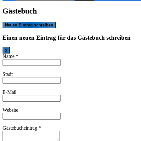
nach:
Gästebuch
Einen neuen Eintrag für das Gästebuch schreiben
Dieses
x
Formular
Name
*
ausblenden
Stadt
E-Mail
Website
Gästebucheintrag
*