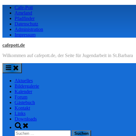
Skip
Cafe-Pott
to
Ameland
content
Pfadfinder
Datenschutz
Administration
Impressum
cafepott.de
Wilkommen auf cafepott.de, der Seite für Jugendarbeit in St.Barbara
Aktuelles
Bildergalerie
Kalender
Forum
Gästebuch
Kontakt
Links
Downloads
Toggle
search
Suchen
form