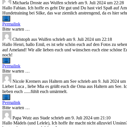
Michaela Droste
aus
Wulfen
schrieb am
9. Juli 2024
um
22:28
Hallo Fabian. Ich hoffe es geht Dir gut und Du hast viel Spaß auf Ame
Hundetraining bei Silke, das war ziemlich anstrengend, da es hier 
Diese
...
Metabox
Permalink
ein-/ausblenden.
Bitte warten …
Christoph
aus
Wulfen
schrieb am
9. Juli 2024
um
22:18
Hallo Henri, hallo Emil, es ist sehr schön euch auf den Fotos zu seh
auf Ameland! Wir alle lieben euch und wünschen euch eine schöne 
noch!
Diese
...
Metabox
Permalink
ein-/ausblenden.
Bitte warten …
Nicole Kremers
aus
Haltern am See
schrieb am
9. Juli 2024
um
Lieber Luca , liebe Mia es grüßt euch die Oma aus Haltern am See. I
lieben euch ......fühlt euch umärmelt.
Diese
...
Metabox
Permalink
ein-/ausblenden.
Bitte warten …
Papa Wutz
aus
Stade
schrieb am
9. Juli 2024
um
21:10
Hallo Mädels (und Lelele), Ich hoffe ihr macht nicht allzuviel Unsinn