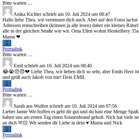
ein-/ausblenden.
Bitte warten …
Anika Kichler
schrieb am
10. Juli 2024
um
08:47
Hallo liebe Thea, wir vermissen dich auch. Aber auf den Fotos lachst 
Adressen reinschreiben (können ja alle lesen) daher ein kleines Rät
alle in der gleichen Straße wie wir. Oma Ellen wohnt Henkelbrey 35a. 
Mama ❤
Diese
...
Metabox
Permalink
ein-/ausblenden.
Bitte warten …
Emil
schrieb am
10. Juli 2024
um
08:40
😂😭😚😞💔 Liebe Thea, wir lieben dich so sehr, aber Emils Herz ist 
und grüß auch Jakob von mir! Dein EMIL
Diese
...
Metabox
Permalink
ein-/ausblenden.
Bitte warten …
Sarah
aus
Wulfen
schrieb am
10. Juli 2024
um
07:56
Lieber Jamie Wir hoffen es geht dir gut und du hast eine Menge Spaß. 
haben uns am ersten Tag einen Sonnenbrand geholt. Nick hat viele n
an dich 🫶🏻 Wir senden dir Liebe in dein ♥️ Mama und Nick
Diese
...
Metabox
Permalink
ein-/ausblenden.