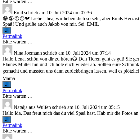
Bitte warten …
Emil
schrieb am
10. Juli 2024
um
07:36
😂😭😚😞💔 Liebe Thea, wir lieben dich so sehr, aber Emils Herz ist 
Spaß! Und grüße auch Jakob von mir. Sei. EMIL
Diese
...
Metabox
Permalink
ein-/ausblenden.
Bitte warten …
Nina Joemann
schrieb am
10. Juli 2024
um
07:14
Hallo Lena, schön von dir zu hören😄 Den Tieren geht es gut! Sie gen
Elaines Mutter hin und ich hole euch wieder ab. Sollten eure Schmin
gemacht und mussten uns dann zurückbringen lassen, weil es plötzlic
Mama
Diese
...
Metabox
Permalink
ein-/ausblenden.
Bitte warten …
Natalja
aus
Wulfen
schrieb am
10. Juli 2024
um
05:15
Hallo Ida, Das freut mich das du viel Spaß hast. Hab mir die Fotos an
Diese
...
Metabox
Permalink
ein-/ausblenden.
Bitte warten …