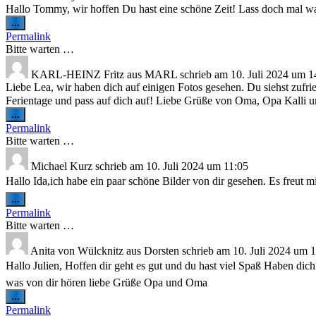
Hallo Tommy, wir hoffen Du hast eine schöne Zeit! Lass doch mal w
Diese
...
Metabox
Permalink
ein-/ausblenden.
Bitte warten …
KARL-HEINZ Fritz
aus
MARL
schrieb am
10. Juli 2024
um
1
Liebe Lea, wir haben dich auf einigen Fotos gesehen. Du siehst zufried
Ferientage und pass auf dich auf! Liebe Grüße von Oma, Opa Kalli 
Diese
...
Metabox
Permalink
ein-/ausblenden.
Bitte warten …
Michael Kurz
schrieb am
10. Juli 2024
um
11:05
Hallo Ida,ich habe ein paar schöne Bilder von dir gesehen. Es freut mi
Diese
...
Metabox
Permalink
ein-/ausblenden.
Bitte warten …
Anita von Wülcknitz
aus
Dorsten
schrieb am
10. Juli 2024
um
1
Hallo Julien, Hoffen dir geht es gut und du hast viel Spaß Haben dich
was von dir hören liebe Grüße Opa und Oma
Diese
...
Metabox
Permalink