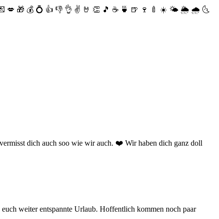
💌
💋
🎁
💰
💍
👍
👎
👌
✌️
🤘
👏
🎵
☕️
🍵
🍺
🍷
🍼
☀️
🌤
🌦
🌧
🌜
vermisst dich auch soo wie wir auch. ❤️ Wir haben dich ganz doll
 euch weiter entspannte Urlaub. Hoffentlich kommen noch paar