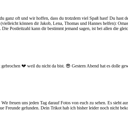
du ganz oft und wir hoffen, dass du trotzdem viel Spaß hast! Du hast d
sel (vielleicht können dir Jakob, Lena, Thomas und Hannes helfen): Om
Die Postleitzahl kann dir bestimmt jemand sagen, ist bei allen die gle
gebrochen 💔 weil du nicht da bist. 😎 Gestern Abend hat es dolle gew
Wir freuen uns jeden Tag darauf Fotos von euch zu sehen. Es sieht aus a
eue Freunde gefunden. Dein Trikot hab ich bisher leider noch nicht b