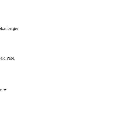
olzenberger
bald Papa
ne ☀️