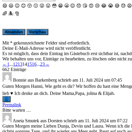
😄
😃
😉
😊
😚
😗
😜
😛
😳
😁
😬
😌
😞
😘
😍
😢
😂
😭
😅
😓
😩
🌈
🏝
🎅
Mit * gekennzeichnete Felder sind erforderlich.
Deine E-Mail-Adresse wird nicht veröffentlicht.
Es ist möglich, dass dein Eintrag im Gästebuch erst sichtbar ist, nach
Wir behalten uns vor, Einträge zu bearbeiten, zu löschen oder nicht zu
Navigation
←
1
...
12
13
14
15
16
...
23
→
der
662 Einträge
Gästebuchliste
Bonnie
aus
Barkenberg
schrieb am
11. Juli 2024
um
07:45
Guten Morgen Hanni, Wie geht es dir? Wir hoffen du hast eine Menge 
lieb ♥️ Ich denke an dich. Deine Mama,Papa, jolina & Elijah.
Diese
...
Metabox
Permalink
ein-/ausblenden.
Bitte warten …
Aneta Smutek
aus
Dorsten
schrieb am
11. Juli 2024
um
07:22
Guten Morgen meine Lieben Dunja, Devin und Laura. Wenn ich die Fo
richtig sonnige Tage, und ihr wieder ans Meer geht. Passt auf euch a