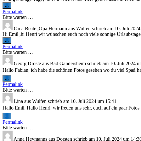
Diese
...
Metabox
Permalink
ein-/ausblenden.
Bitte warten …
Oma Beate ,Opa Hermann
aus
Wulfen
schrieb am
10. Juli 2024
Hi Emil ,hi Henri wir wünschen euch noch viele sonnige Urlaubstag
Diese
...
Metabox
Permalink
ein-/ausblenden.
Bitte warten …
Georg Droste
aus
Bad Gandersheim
schrieb am
10. Juli 2024
u
Hallo Fabian, ich habe die schönen Fotos gesehen wo du viel Spaß has
Diese
...
Metabox
Permalink
ein-/ausblenden.
Bitte warten …
Lina
aus
Wulfen
schrieb am
10. Juli 2024
um
15:41
Hallo Emil, Hallo Henri, wir freuen uns sehr, euch auf ein paar Foto
Diese
...
Metabox
Permalink
ein-/ausblenden.
Bitte warten …
Anna Heymanns
aus
Dorsten
schrieb am
10. Juli 2024
um
14:3