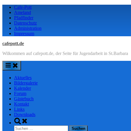
Skip
Cafe-Pott
to
Ameland
content
Pfadfinder
Datenschutz
Administration
Impressum
cafepott.de
Wilkommen auf cafepott.de, der Seite für Jugendarbeit in St.Barbara
Aktuelles
Bildergalerie
Kalender
Forum
Gästebuch
Kontakt
Links
Downloads
Toggle
search
Suchen
form