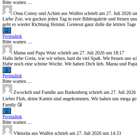
Bitte warten …
Oma Conny und Achim
aus
Wulfen
schrieb am
27. Juli 2026
u
Liebe Zoe, wir gucken jeden Tag in eure Bildergalerie und freuen uns
geht es wieder Richtung Heimat. Geniesst ganz dolle die letzten Ta
Diese
...
Metabox
Permalink
ein-/ausblenden.
Bitte warten …
Mama und Papa Wutz
schrieb am
27. Juli 2026
um
18:17
Hallo liebe Greta, wie wir sehen, hast du viel Spaß. Wir freuen uns
Habe noch eine schöne Woche. Wir haben Dich lieb, Mama und Pap
Diese
...
Metabox
Permalink
ein-/ausblenden.
Bitte warten …
Zwockeli und Familie
aus
Barkenberg
schrieb am
27. Juli 2026
Lieber Floh, deine Karten sind angekommen. Wir haben uns mega gefre
Family 😘
Diese
...
Metabox
Permalink
ein-/ausblenden.
Bitte warten …
Viktoriia
aus
Wulfen
schrieb am
27. Juli 2026
um
14:33