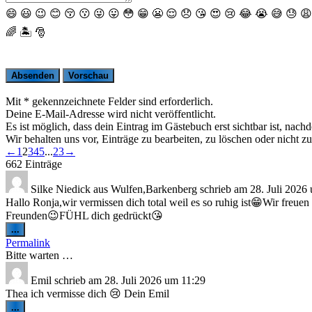
😄
😃
😉
😊
😚
😗
😜
😛
😳
😁
😬
😌
😞
😘
😍
😢
😂
😭
😅
😓
😩
🌈
🏝
🎅
Mit * gekennzeichnete Felder sind erforderlich.
Deine E-Mail-Adresse wird nicht veröffentlicht.
Es ist möglich, dass dein Eintrag im Gästebuch erst sichtbar ist, nach
Wir behalten uns vor, Einträge zu bearbeiten, zu löschen oder nicht zu
Navigation
←
1
2
3
4
5
...
23
→
der
662 Einträge
Gästebuchliste
Silke Niedick
aus
Wulfen,Barkenberg
schrieb am
28. Juli 2026
Hallo Ronja,wir vermissen dich total weil es so ruhig ist😁Wir freu
Freunden😉FÜHL dich gedrückt😘
Diese
...
Metabox
Permalink
ein-/ausblenden.
Bitte warten …
Emil
schrieb am
28. Juli 2026
um
11:29
Thea ich vermisse dich 😢 Dein Emil
Diese
...