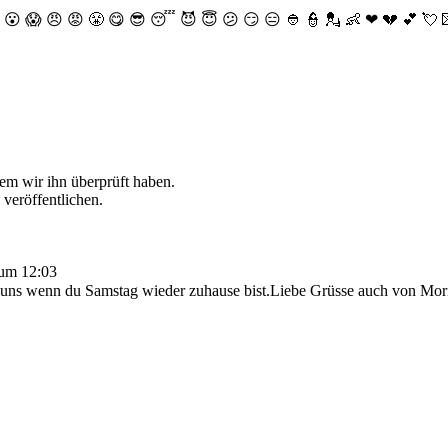
😮
😱
😠
😡
😤
😋
😎
😴
😈
😇
😕
😏
😑
👲
👮
💂
👶
❤
💔
💕
💘
dem wir ihn überprüft haben.
 veröffentlichen.
um
12:03
en uns wenn du Samstag wieder zuhause bist.Liebe Grüsse auch von Mor