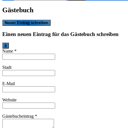
nach:
Gästebuch
Einen neuen Eintrag für das Gästebuch schreiben
Dieses
x
Formular
Name
*
ausblenden
Stadt
E-Mail
Website
Gästebucheintrag
*