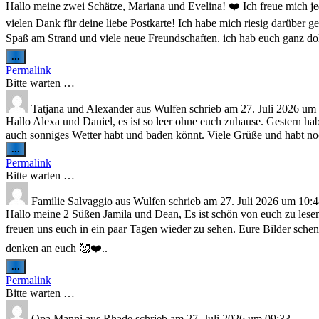
Hallo meine zwei Schätze, Mariana und Evelina! ❤️ Ich freue mich jed
vielen Dank für deine liebe Postkarte! Ich habe mich riesig darüber g
Spaß am Strand und viele neue Freundschaften. ich hab euch ganz do
Diese
...
Metabox
Permalink
ein-/ausblenden.
Bitte warten …
Tatjana und Alexander
aus
Wulfen
schrieb am
27. Juli 2026
um
Hallo Alexa und Daniel, es ist so leer ohne euch zuhause. Gestern h
auch sonniges Wetter habt und baden könnt. Viele Grüße und habt no
Diese
...
Metabox
Permalink
ein-/ausblenden.
Bitte warten …
Familie Salvaggio
aus
Wulfen
schrieb am
27. Juli 2026
um
10:4
Hallo meine 2 Süßen Jamila und Dean, Es ist schön von euch zu lesen 
freuen uns euch in ein paar Tagen wieder zu sehen. Eure Bilder sche
denken an euch 🥰❤️..
Diese
...
Metabox
Permalink
ein-/ausblenden.
Bitte warten …
Opa Manni
aus
Rhade
schrieb am
27. Juli 2026
um
09:33