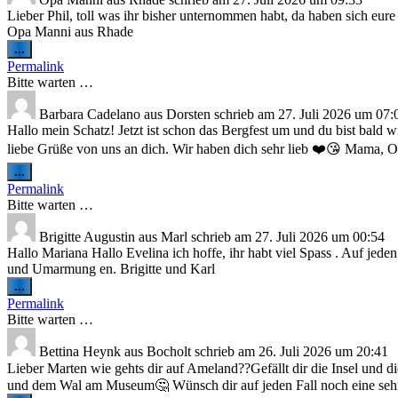
Lieber Phil, toll was ihr bisher unternommen habt, da haben sich eur
Opa Manni aus Rhade
Diese
...
Metabox
Permalink
ein-/ausblenden.
Bitte warten …
Barbara Cadelano
aus
Dorsten
schrieb am
27. Juli 2026
um
07:
Hallo mein Schatz! Jetzt ist schon das Bergfest um und du bist bald 
liebe Grüße von uns an dich. Wir haben dich sehr lieb ❤️😘 Mama, O
Diese
...
Metabox
Permalink
ein-/ausblenden.
Bitte warten …
Brigitte Augustin
aus
Marl
schrieb am
27. Juli 2026
um
00:54
Hallo Mariana Hallo Evelina ich hoffe, ihr habt viel Spass . Auf jed
und Umarmung en. Brigitte und Karl
Diese
...
Metabox
Permalink
ein-/ausblenden.
Bitte warten …
Bettina Heynk
aus
Bocholt
schrieb am
26. Juli 2026
um
20:41
Lieber Marten wie gehts dir auf Ameland??Gefällt dir die Insel und
und dem Wal am Museum🤔 Wünsch dir auf jeden Fall noch eine sehr 