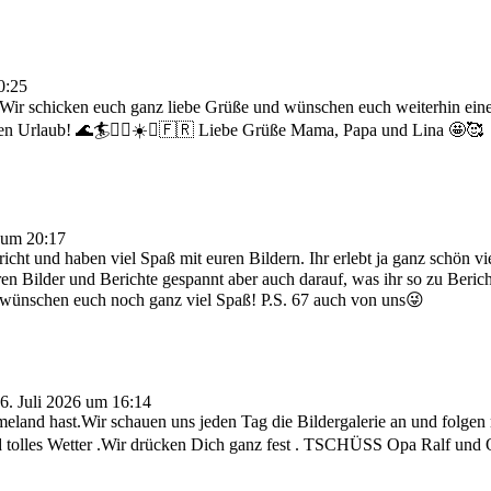
0:25
 😀 Wir schicken euch ganz liebe Grüße und wünschen euch weiterhin ei
en Urlaub! 🌊🏄🏄‍♂️☀️⛱️🇫🇷 Liebe Grüße Mama, Papa und Lina 🤩🥰
um
20:17
icht und haben viel Spaß mit euren Bildern. Ihr erlebt ja ganz schön 
en Bilder und Berichte gespannt aber auch darauf, was ihr so zu Beric
r wünschen euch noch ganz viel Spaß! P.S. 67 auch von uns😜
6. Juli 2026
um
16:14
eland hast.Wir schauen uns jeden Tag die Bildergalerie an und folgen 
tolles Wetter .Wir drücken Dich ganz fest . TSCHÜSS Opa Ralf und 