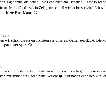
en Tag darauf, die neuen Fotos von euch anzuschauen. Es ist so schön z
efreut. Ich hoffe, dass dein Zeh ganz schnell wieder besser wird. Ich wü
ll lieb! ❤️ Eure Mama 😘
14:20
aben wir schon die ersten Tomaten aus unserem Garten gepflückt. Die k
ch ganz viel Spaß. 😘
8
den eure Postkarte kam heute an wir haben uns sehr gefreut das es euch
nken mir immer ein Lächeln ins Gesicht ❤️.. wir haben euch lieb wir 