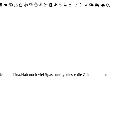
💌
💋
🎁
💰
💍
👍
👎
👌
✌️
🤘
👏
🎵
☕️
🍵
🍺
🍷
🍼
☀️
🌤
🌦
🌧
🌜
ice und Lina.Hab noch viel Spass und geniesse die Zeit mit deinen