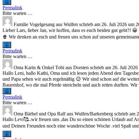
Diese
...
Metabox
Permalink
ein-/ausblenden.
Bitte warten …
Familie Vogelgesang
aus
Wulfen
schrieb am
26. Juli 2026
um
2
Lieber Lars, lieber Jan, wir hoffen, dass es euch beiden gut geht?!
🍿 Wir denken an euch und freuen uns schon auf unseren gemeinsam
Diese
...
Metabox
Permalink
ein-/ausblenden.
Bitte warten …
Oma Karin & Onkel Tobi
aus
Dorsten
schrieb am
26. Juli 2026
Hallo Leni, hallo Kathi, Oma und ich lesen jeden Abend den Tagesber
und Papa sehen wir auch regelmäßig 😉 Wir sind schon auf die weiter
Bauernhof, wo die mal Pferde streicheln und auch reiten durften. Wi
Diese
...
Metabox
Permalink
ein-/ausblenden.
Bitte warten …
Oma Bärbel und Opa Ralf
aus
Wulfen/Barkenberg
schrieb am
2
Hallo Levi🥰..wir freuen uns ,das Du so einen schönen Urlaub auf Am
und Deinen Freunden noch eine wunderschöne Woche .viel Spaß und 
Diese
...
Metabox