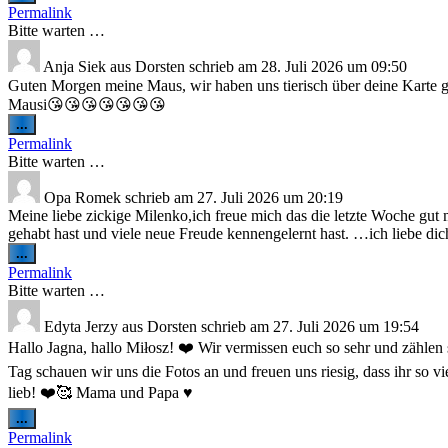
Metabox
Permalink
ein-/ausblenden.
Bitte warten …
Anja Siek
aus
Dorsten
schrieb am
28. Juli 2026
um
09:50
Guten Morgen meine Maus, wir haben uns tierisch über deine Karte ge
Mausi😘😘😘😘😘😘😘
Diese
...
Metabox
Permalink
ein-/ausblenden.
Bitte warten …
Opa Romek
schrieb am
27. Juli 2026
um
20:19
Meine liebe zickige Milenko,ich freue mich das die letzte Woche gut 
gehabt hast und viele neue Freude kennengelernt hast. …ich liebe dic
Diese
...
Metabox
Permalink
ein-/ausblenden.
Bitte warten …
Edyta Jerzy
aus
Dorsten
schrieb am
27. Juli 2026
um
19:54
Hallo Jagna, hallo Miłosz! ❤️ Wir vermissen euch so sehr und zählen
Tag schauen wir uns die Fotos an und freuen uns riesig, dass ihr so 
lieb! ❤️🥰 Mama und Papa ♥️
Diese
...
Metabox
Permalink
ein-/ausblenden.