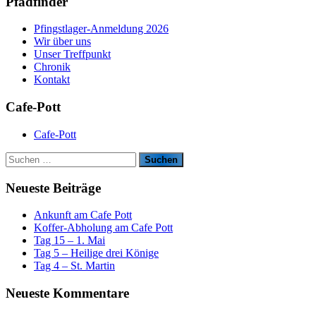
Pfadfinder
Pfingstlager-Anmeldung 2026
Wir über uns
Unser Treffpunkt
Chronik
Kontakt
Cafe-Pott
Cafe-Pott
S
u
c
Neueste Beiträge
h
e
Ankunft am Cafe Pott
n
Koffer-Abholung am Cafe Pott
n
Tag 15 – 1. Mai
a
Tag 5 – Heilige drei Könige
c
Tag 4 – St. Martin
h
:
Neueste Kommentare