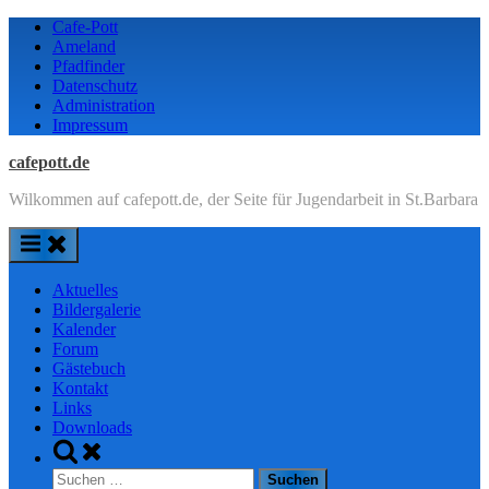
Skip
Cafe-Pott
to
Ameland
content
Pfadfinder
Datenschutz
Administration
Impressum
cafepott.de
Wilkommen auf cafepott.de, der Seite für Jugendarbeit in St.Barbara
Aktuelles
Bildergalerie
Kalender
Forum
Gästebuch
Kontakt
Links
Downloads
Toggle
search
Suchen
form