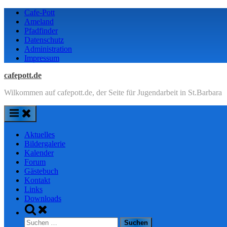
Skip
Cafe-Pott
to
Ameland
content
Pfadfinder
Datenschutz
Administration
Impressum
cafepott.de
Wilkommen auf cafepott.de, der Seite für Jugendarbeit in St.Barbara
Aktuelles
Bildergalerie
Kalender
Forum
Gästebuch
Kontakt
Links
Downloads
Toggle
search
Suchen
form