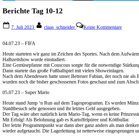
nach:
Berichte Tag 10-12
Posted
By
zu
7. Juli 2023
claas_schneider
Keine Kommentare
on
Berichte
Tag
10-
04.07.23 – FIFA
12
Heute starteten wir ganz im Zeichen des Sportes. Nach dem Aufwärme
Halbzeitshow wurde einstudiert.
Eine Gemüsepfanne mit Couscous sorgte für die notwendige Stärkun
Dann startete das große Fußballspiel mit vielen Showeinlagen.
Nach dem Abendessen hatte unser Betreuer Fabian, der noch nie als B
wurden noch die bisher geschossenen Fotos geschaut und zum Abschl
05.07.23 – Super Mario
Heute stand Jump ‘n Run auf dem Tagesprogramm. Es wurden Münzen ge
Statdtbesuch sehr genossen und ihr letztes Geld ausgegeben.
Der Tag wäre aber natürlich kein Mario-Tag, wenn es keine Prinzess
Mit Erfolg! Als Belohnung gab es Kartoffelpüree und Köttbullar.
Der letzte Programmpunkt war dann aber ganz anders als man denken
wieder aufgetaucht. Die Lagerleitung ist netterweise eingesprungen