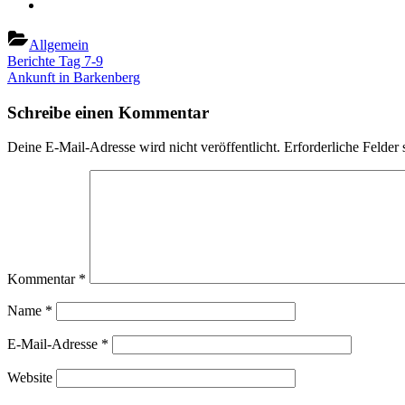
Allgemein
Beitragsnavigation
Previous
Berichte Tag 7-9
Post:
Next
Ankunft in Barkenberg
Post:
Schreibe einen Kommentar
Deine E-Mail-Adresse wird nicht veröffentlicht.
Erforderliche Felder 
Kommentar
*
Name
*
E-Mail-Adresse
*
Website