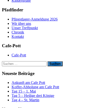
Kindergrüße
Pfadfinder
Pfingstlager-Anmeldung 2026
Wir über uns
Unser Treffpunkt
Chronik
Kontakt
Cafe-Pott
Cafe-Pott
S
u
c
Neueste Beiträge
h
e
Ankunft am Cafe Pott
n
Koffer-Abholung am Cafe Pott
n
Tag 15 – 1. Mai
a
Tag 5 – Heilige drei Könige
c
Tag 4 – St. Martin
h
: