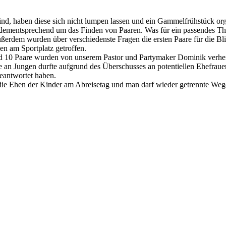
 sind, haben diese sich nicht lumpen lassen und ein Gammelfrühstüc
ementsprechend um das Finden von Paaren. Was für ein passendes The
ußerdem wurden über verschiedenste Fragen die ersten Paare für die Bl
en am Sportplatz getroffen.
 10 Paare wurden von unserem Pastor und Partymaker Dominik verheirat
 an Jungen durfte aufgrund des Überschusses an potentiellen Ehefrauen
eantwortet haben.
t die Ehen der Kinder am Abreisetag und man darf wieder getrennte Weg