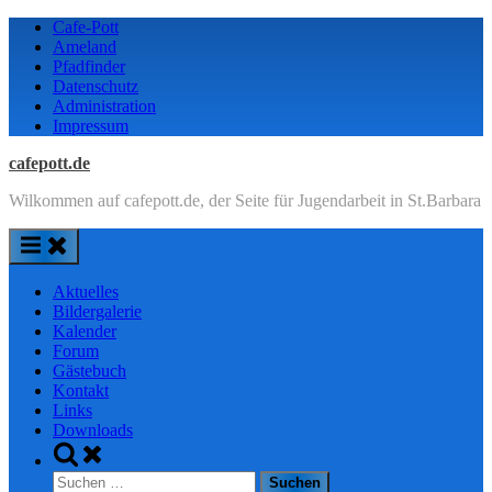
Skip
Cafe-Pott
to
Ameland
content
Pfadfinder
Datenschutz
Administration
Impressum
cafepott.de
Wilkommen auf cafepott.de, der Seite für Jugendarbeit in St.Barbara
Aktuelles
Bildergalerie
Kalender
Forum
Gästebuch
Kontakt
Links
Downloads
Toggle
search
Suchen
form