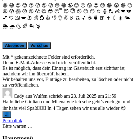
😄
😃
😉
😊
😚
😗
😜
😛
😳
😁
😬
😌
😞
😘
😍
😢
😂
😭
😅
😓
😩
😮
😱
😠
😡
😤
😋
😎
😴
😈
😇
😕
😏
😑
👲
👮
💂
👶
❤
💔
💕
💘
💌
💋
🎁
💰
💍
👍
👎
👌
✌️
🤘
👏
🎵
☕️
🍵
🍺
🍷
🍼
☀️
🌤
🌦
🌧
🌜
🌈
🏝
🎅
Mit * gekennzeichnete Felder sind erforderlich.
Deine E-Mail-Adresse wird nicht veröffentlicht.
Es ist möglich, dass dein Eintrag im Gästebuch erst sichtbar ist,
nachdem wir ihn überprüft haben.
Wir behalten uns vor, Einträge zu bearbeiten, zu löschen oder nicht
zu veröffentlichen.
Cady
aus
Wulfen
schrieb am
23. Juli 2025
um
21:59
Hallo liebe Giuliana und Milena wie ich sehe geht’s euch gut und
ihr habt viel Spaß👍🏽😘 In 4 Tagen sehen wir uns alle wieder 😍
Diese
...
Metabox
Permalink
ein-/ausblenden.
Bitte warten …
Hauptmenü