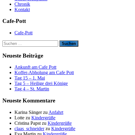
Chronik
Kontakt
Cafe-Pott
Cafe-Pott
S
u
c
Neueste Beiträge
h
e
Ankunft am Cafe Pott
n
Koffer-Abholung am Cafe Pott
n
Tag 15 – 1. Mai
a
Tag 5 – Heilige drei Könige
c
Tag 4 – St. Martin
h
:
Neueste Kommentare
Karina Sänger
zu
Anfahrt
Lotte
zu
Kindergrüße
Cristina Papst
zu
Kindergrüße
claas_schneider
zu
Kindergrüße
Eva Martin
zu
Kindergrüße