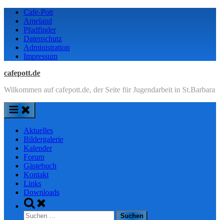
Skip
Cafe-Pott
to
Ameland
content
Pfadfinder
Datenschutz
Administration
Impressum
cafepott.de
Wilkommen auf cafepott.de, der Seite für Jugendarbeit in St.Barbara
Aktuelles
Bildergalerie
Kalender
Forum
Gästebuch
Kontakt
Links
Downloads
Toggle
search
Suchen
form