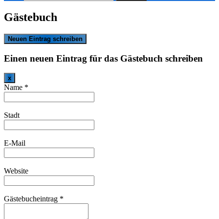
nach:
Gästebuch
Einen neuen Eintrag für das Gästebuch schreiben
Dieses
x
Formular
Name
*
ausblenden
Stadt
E-Mail
Website
Gästebucheintrag
*