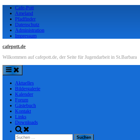
Skip
Cafe-Pott
to
Ameland
content
Pfadfinder
Datenschutz
Administration
Impressum
cafepott.de
Wilkommen auf cafepott.de, der Seite für Jugendarbeit in St.Barbara
Aktuelles
Bildergalerie
Kalender
Forum
Gästebuch
Kontakt
Links
Downloads
Toggle
search
Suchen
form