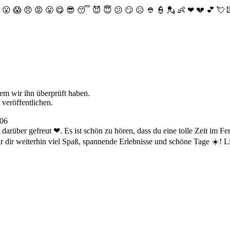
😮
😱
😠
😡
😤
😋
😎
😴
😈
😇
😕
😏
😑
👲
👮
💂
👶
❤
💔
💕
💘
dem wir ihn überprüft haben.
 veröffentlichen.
:06
 darüber gefreut ❤. Es ist schön zu hören, dass du eine tolle Zeit im F
wir dir weiterhin viel Spaß, spannende Erlebnisse und schöne Tage 