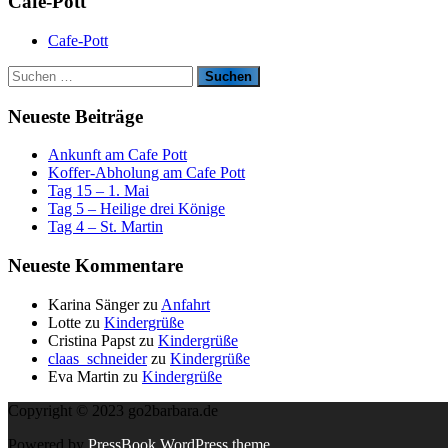
Cafe-Pott
Cafe-Pott
S
u
c
Neueste Beiträge
h
e
Ankunft am Cafe Pott
n
Koffer-Abholung am Cafe Pott
n
Tag 15 – 1. Mai
a
Tag 5 – Heilige drei Könige
c
Tag 4 – St. Martin
h
:
Neueste Kommentare
Karina Sänger
zu
Anfahrt
Lotte
zu
Kindergrüße
Cristina Papst
zu
Kindergrüße
claas_schneider
zu
Kindergrüße
Eva Martin
zu
Kindergrüße
Copyright © 2023 go2barbara.de
Powered by
PressBook WordPress theme