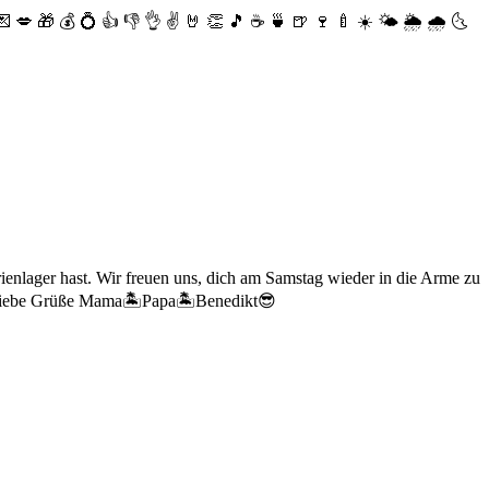
💌
💋
🎁
💰
💍
👍
👎
👌
✌️
🤘
👏
🎵
☕️
🍵
🍺
🍷
🍼
☀️
🌤
🌦
🌧
🌜
erienlager hast. Wir freuen uns, dich am Samstag wieder in die Arme zu
☀️! Liebe Grüße Mama🏝Papa🏝Benedikt😎