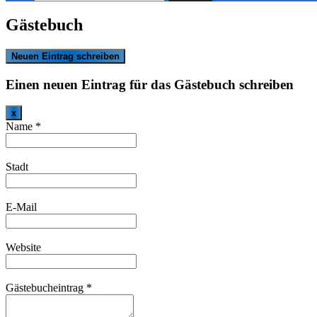
nach:
Gästebuch
Einen neuen Eintrag für das Gästebuch schreiben
Dieses
x
Formular
Name
*
ausblenden
Stadt
E-Mail
Website
Gästebucheintrag
*