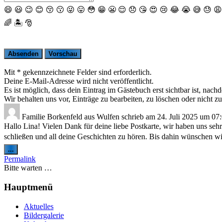
😄
😃
😉
😊
😚
😗
😜
😛
😳
😁
😬
😌
😞
😘
😍
😢
😂
😭
😅
😓
😩
🌈
🏝
🎅
Mit * gekennzeichnete Felder sind erforderlich.
Deine E-Mail-Adresse wird nicht veröffentlicht.
Es ist möglich, dass dein Eintrag im Gästebuch erst sichtbar ist, nach
Wir behalten uns vor, Einträge zu bearbeiten, zu löschen oder nicht zu
Familie Borkenfeld
aus
Wulfen
schrieb am
24. Juli 2025
um
07
Hallo Lina! Vielen Dank für deine liebe Postkarte, wir haben uns sehr
schließen und all deine Geschichten zu hören. Bis dahin wünschen 
Diese
...
Metabox
Permalink
ein-/ausblenden.
Bitte warten …
Hauptmenü
Aktuelles
Bildergalerie