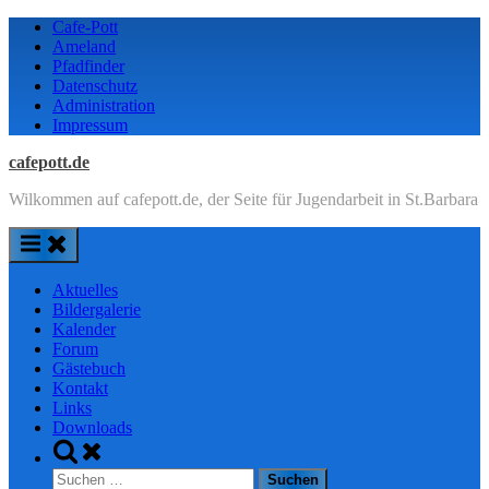
Skip
Cafe-Pott
to
Ameland
content
Pfadfinder
Datenschutz
Administration
Impressum
cafepott.de
Wilkommen auf cafepott.de, der Seite für Jugendarbeit in St.Barbara
Aktuelles
Bildergalerie
Kalender
Forum
Gästebuch
Kontakt
Links
Downloads
Toggle
search
Suchen
form