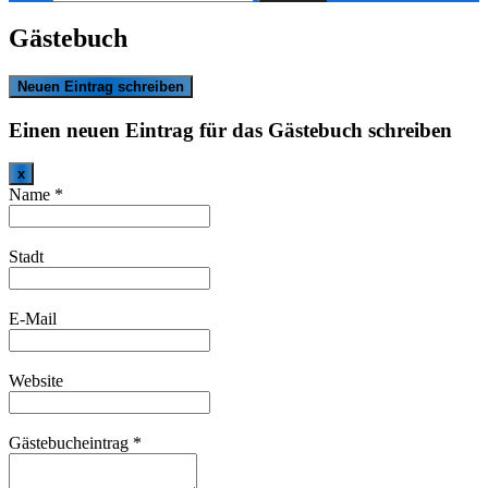
nach:
Gästebuch
Einen neuen Eintrag für das Gästebuch schreiben
Dieses
x
Formular
Name
*
ausblenden
Stadt
E-Mail
Website
Gästebucheintrag
*