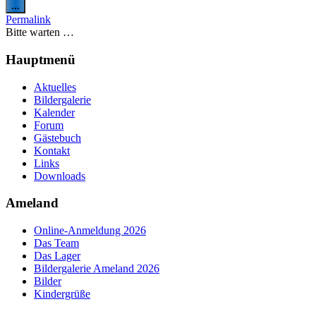
Diese
...
Metabox
Permalink
ein-/ausblenden.
Bitte warten …
Hauptmenü
Aktuelles
Bildergalerie
Kalender
Forum
Gästebuch
Kontakt
Links
Downloads
Ameland
Online-Anmeldung 2026
Das Team
Das Lager
Bildergalerie Ameland 2026
Bilder
Kindergrüße