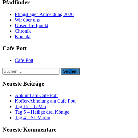
Pfadfinder
Pfingstlager-Anmeldung 2026
Wir über uns
Unser Treffpunkt
Chronik
Kontakt
Cafe-Pott
Cafe-Pott
S
u
c
Neueste Beiträge
h
e
Ankunft am Cafe Pott
n
Koffer-Abholung am Cafe Pott
n
Tag 15 – 1. Mai
a
Tag 5 – Heilige drei Könige
c
Tag 4 – St. Martin
h
:
Neueste Kommentare