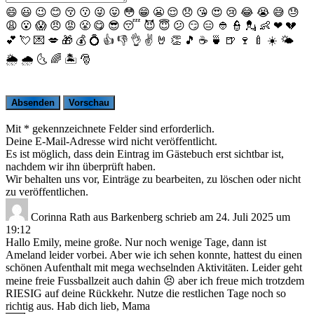
😄
😃
😉
😊
😚
😗
😜
😛
😳
😁
😬
😌
😞
😘
😍
😢
😂
😭
😅
😓
😩
😮
😱
😠
😡
😤
😋
😎
😴
😈
😇
😕
😏
😑
👲
👮
💂
👶
❤
💔
💕
💘
💌
💋
🎁
💰
💍
👍
👎
👌
✌️
🤘
👏
🎵
☕️
🍵
🍺
🍷
🍼
☀️
🌤
🌦
🌧
🌜
🌈
🏝
🎅
Mit * gekennzeichnete Felder sind erforderlich.
Deine E-Mail-Adresse wird nicht veröffentlicht.
Es ist möglich, dass dein Eintrag im Gästebuch erst sichtbar ist,
nachdem wir ihn überprüft haben.
Wir behalten uns vor, Einträge zu bearbeiten, zu löschen oder nicht
zu veröffentlichen.
Corinna Rath
aus
Barkenberg
schrieb am
24. Juli 2025
um
19:12
Hallo Emily, meine große. Nur noch wenige Tage, dann ist
Ameland leider vorbei. Aber wie ich sehen konnte, hattest du einen
schönen Aufenthalt mit mega wechselnden Aktivitäten. Leider geht
meine freie Fussballzeit auch dahin 😣 aber ich freue mich trotzdem
RIESIG auf deine Rückkehr. Nutze die restlichen Tage noch so
richtig aus. Hab dich lieb, Mama