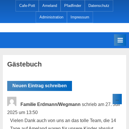
Skip
Cafe-Pott
Ameland
Pfadfinder
Datenschutz
to
Administration
Impressum
content
c
Wilkommen
auf
a
cafepott.de,
f
der
e
Seite
für
p
Gästebuch
Jugendarbeit
o
in
t
St.Barbara
t
.
Dies
...
d
Met
Familie Erdmann/Wegmann
schrieb am
27. Juli
ein-
e
2025
um
13:50
Vielen Dank auch von uns an das tolle Team, die 14
Tage auf Ameland waren für unsere Kinder absolut