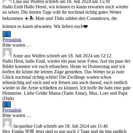
Lina
aus
Wulfen
schrieb am
18. Juli 2024
um
15:39
Hallo Emil Hallo Henri, wir können es kaum erwarten euch wieder
zu sehen. Die letzten Tage sollt ihr nochmal richtig gutes Wetter
bekommen ☀️🏝 Mats und Thilo zählen den Countdown, die
können es kaum abwarten. Wir lieben euch❤
Diese
...
Metabox
Permalink
ein-/ausblenden.
Bitte warten …
Anne
aus
Wulfen
schrieb am
18. Juli 2024
um
12:12
Hallo Heni, hallo Emil, wieder ein paar neue Fotos. Auf ein paar der
Bilder konnten wir euch erhaschen. Heute ist Donnerstag und wir
hoffen ihr könnt die letzten Züge genießen. Das Wetter ist ja zum
Glück nochmal richtig schön! Die Zwillinge warten schon
sehnsüchtig auf euch und wir freuen uns auch darauf, euch endlich
wieder in die Arme schließen zu können. Ich hoffe ihr habt eine gute
Heimreise. Liebe Grüße Mama (Tante Anne), Max, Lore und Papa
(Didi)
Diese
...
Metabox
Permalink
ein-/ausblenden.
Bitte warten …
Jacqueline Guß
schrieb am
18. Juli 2024
um
11:46
Hey Emilia 🫶🏼 Jetzt sind es nur noch 2 Tage und du bist endlich