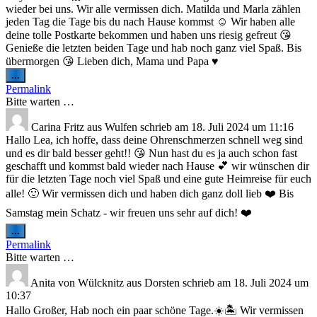
wieder bei uns. Wir alle vermissen dich. Matilda und Marla zählen
jeden Tag die Tage bis du nach Hause kommst ☺️ Wir haben alle
deine tolle Postkarte bekommen und haben uns riesig gefreut 😘
Genieße die letzten beiden Tage und hab noch ganz viel Spaß. Bis
übermorgen 😘 Lieben dich, Mama und Papa ♥️
Diese
...
Metabox
Permalink
ein-/ausblenden.
Bitte warten …
Carina Fritz
aus
Wulfen
schrieb am
18. Juli 2024
um
11:16
Hallo Lea, ich hoffe, dass deine Ohrenschmerzen schnell weg sind
und es dir bald besser geht!! 😘 Nun hast du es ja auch schon fast
geschafft und kommst bald wieder nach Hause 💕 wir wünschen dir
für die letzten Tage noch viel Spaß und eine gute Heimreise für euch
alle! 🙂 Wir vermissen dich und haben dich ganz doll lieb ❤️ Bis
Samstag mein Schatz - wir freuen uns sehr auf dich! ❤️
Diese
...
Metabox
Permalink
ein-/ausblenden.
Bitte warten …
Anita von Wülcknitz
aus
Dorsten
schrieb am
18. Juli 2024
um
10:37
Hallo Großer, Hab noch ein paar schöne Tage.☀️🏝 Wir vermissen