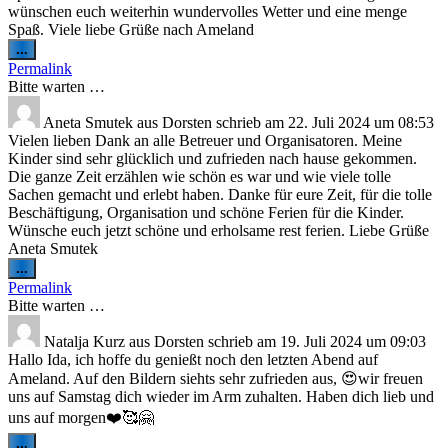
wünschen euch weiterhin wundervolles Wetter und eine menge
Spaß. Viele liebe Grüße nach Ameland
Diese
...
Metabox
Permalink
ein-/ausblenden.
Bitte warten …
Aneta Smutek
aus
Dorsten
schrieb am
22. Juli 2024
um
08:53
Vielen lieben Dank an alle Betreuer und Organisatoren. Meine
Kinder sind sehr glücklich und zufrieden nach hause gekommen.
Die ganze Zeit erzählen wie schön es war und wie viele tolle
Sachen gemacht und erlebt haben. Danke für eure Zeit, für die tolle
Beschäftigung, Organisation und schöne Ferien für die Kinder.
Wünsche euch jetzt schöne und erholsame rest ferien. Liebe Grüße
Aneta Smutek
Diese
...
Metabox
Permalink
ein-/ausblenden.
Bitte warten …
Natalja Kurz
aus
Dorsten
schrieb am
19. Juli 2024
um
09:03
Hallo Ida, ich hoffe du genießt noch den letzten Abend auf
Ameland. Auf den Bildern siehts sehr zufrieden aus, 😍wir freuen
uns auf Samstag dich wieder im Arm zuhalten. Haben dich lieb und
uns auf morgen❤️🥰🤗
Diese
...