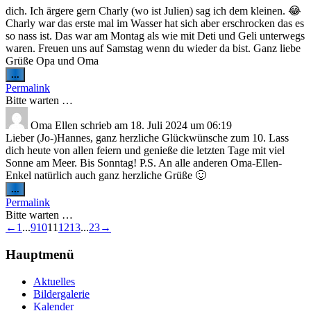
dich. Ich ärgere gern Charly (wo ist Julien) sag ich dem kleinen. 😂
Charly war das erste mal im Wasser hat sich aber erschrocken das es
so nass ist. Das war am Montag als wie mit Deti und Geli unterwegs
waren. Freuen uns auf Samstag wenn du wieder da bist. Ganz liebe
Grüße Opa und Oma
Diese
...
Metabox
Permalink
ein-/ausblenden.
Bitte warten …
Oma Ellen
schrieb am
18. Juli 2024
um
06:19
Lieber (Jo-)Hannes, ganz herzliche Glückwünsche zum 10. Lass
dich heute von allen feiern und genieße die letzten Tage mit viel
Sonne am Meer. Bis Sonntag! P.S. An alle anderen Oma-Ellen-
Enkel natürlich auch ganz herzliche Grüße 🙂
Diese
...
Metabox
Permalink
ein-/ausblenden.
Bitte warten …
Navigation
←
1
...
9
10
11
12
13
...
23
→
der
Gästebuchliste
Hauptmenü
Aktuelles
Bildergalerie
Kalender