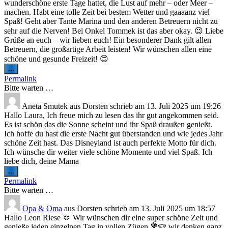
wunderschöne erste Tage hattet, die Lust auf mehr – oder Meer –
machen. Habt eine tolle Zeit bei bestem Wetter und gaaaanz viel
Spaß! Geht aber Tante Marina und den anderen Betreuern nicht zu
sehr auf die Nerven! Bei Onkel Tommek ist das aber okay. 😉 Liebe
Grüße an euch – wir lieben euch! Ein besonderer Dank gilt allen
Betreuern, die großartige Arbeit leisten! Wir wünschen allen eine
schöne und gesunde Freizeit! 😊
Diese
...
Metabox
Permalink
ein-/ausblenden.
Bitte warten …
Aneta Smutek
aus
Dorsten
schrieb am
13. Juli 2025
um
19:26
Hallo Laura, Ich freue mich zu lesen das ihr gut angekommen seid.
Es ist schön das die Sonne scheint und ihr Spaß draußen genießt.
Ich hoffe du hast die erste Nacht gut überstanden und wie jedes Jahr
schöne Zeit hast. Das Disneyland ist auch perfekte Motto für dich.
Ich wünsche dir weiter viele schöne Momente und viel Spaß. Ich
liebe dich, deine Mama
Diese
...
Metabox
Permalink
ein-/ausblenden.
Bitte warten …
Opa & Oma
aus
Dorsten
schrieb am
13. Juli 2025
um
18:57
Hallo Leon Riese 🫶 Wir wünschen dir eine super schöne Zeit und
genieße jeden einzelnen Tag in vollen Zügen 💐🩵 wir denken ganz