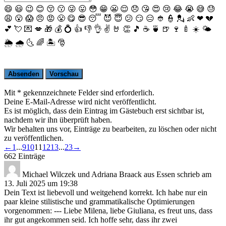
😄
😃
😉
😊
😚
😗
😜
😛
😳
😁
😬
😌
😞
😘
😍
😢
😂
😭
😅
😓
😩
😮
😱
😠
😡
😤
😋
😎
😴
😈
😇
😕
😏
😑
👲
👮
💂
👶
❤
💔
💕
💘
💌
💋
🎁
💰
💍
👍
👎
👌
✌️
🤘
👏
🎵
☕️
🍵
🍺
🍷
🍼
☀️
🌤
🌦
🌧
🌜
🌈
🏝
🎅
Mit * gekennzeichnete Felder sind erforderlich.
Deine E-Mail-Adresse wird nicht veröffentlicht.
Es ist möglich, dass dein Eintrag im Gästebuch erst sichtbar ist,
nachdem wir ihn überprüft haben.
Wir behalten uns vor, Einträge zu bearbeiten, zu löschen oder nicht
zu veröffentlichen.
Navigation
←
1
...
9
10
11
12
13
...
23
→
der
662 Einträge
Gästebuchliste
Michael Wilczek und Adriana Braack
aus
Essen
schrieb am
13. Juli 2025
um
19:38
Dein Text ist liebevoll und weitgehend korrekt. Ich habe nur ein
paar kleine stilistische und grammatikalische Optimierungen
vorgenommen: --- Liebe Milena, liebe Giuliana, es freut uns, dass
ihr gut angekommen seid. Ich hoffe sehr, dass ihr zwei