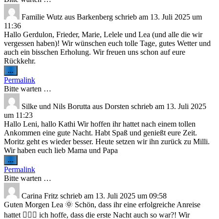
Familie Wutz
aus
Barkenberg
schrieb am
13. Juli 2025
um
11:36
Hallo Gerdulon, Frieder, Marie, Lelele und Lea (und alle die wir
vergessen haben)! Wir wünschen euch tolle Tage, gutes Wetter und
auch ein bisschen Erholung. Wir freuen uns schon auf eure
Rückkehr.
Diese
...
Metabox
Permalink
ein-/ausblenden.
Bitte warten …
Silke und Nils Borutta
aus
Dorsten
schrieb am
13. Juli 2025
um
11:23
Hallo Leni, hallo Kathi Wir hoffen ihr hattet nach einem tollen
Ankommen eine gute Nacht. Habt Spaß und genießt eure Zeit.
Moritz geht es wieder besser. Heute setzen wir ihn zurück zu Milli.
Wir haben euch lieb Mama und Papa
Diese
...
Metabox
Permalink
ein-/ausblenden.
Bitte warten …
Carina Fritz
schrieb am
13. Juli 2025
um
09:58
Guten Morgen Lea 🌞 Schön, dass ihr eine erfolgreiche Anreise
hattet 👌🏻😎 ich hoffe, dass die erste Nacht auch so war?! Wir