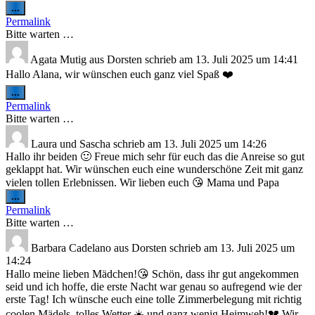
Diese
...
Metabox
Permalink
ein-/ausblenden.
Bitte warten …
Agata Mutig
aus
Dorsten
schrieb am
13. Juli 2025
um
14:41
Hallo Alana, wir wünschen euch ganz viel Spaß ❤️
Diese
...
Metabox
Permalink
ein-/ausblenden.
Bitte warten …
Laura und Sascha
schrieb am
13. Juli 2025
um
14:26
Hallo ihr beiden 🙂 Freue mich sehr für euch das die Anreise so gut
geklappt hat. Wir wünschen euch eine wunderschöne Zeit mit ganz
vielen tollen Erlebnissen. Wir lieben euch 😘 Mama und Papa
Diese
...
Metabox
Permalink
ein-/ausblenden.
Bitte warten …
Barbara Cadelano
aus
Dorsten
schrieb am
13. Juli 2025
um
14:24
Hallo meine lieben Mädchen!😘 Schön, dass ihr gut angekommen
seid und ich hoffe, die erste Nacht war genau so aufregend wie der
erste Tag! Ich wünsche euch eine tolle Zimmerbelegung mit richtig
coolen Mädels, tolles Wetter ☀️ und ganz wenig Heimweh!💔 Wir