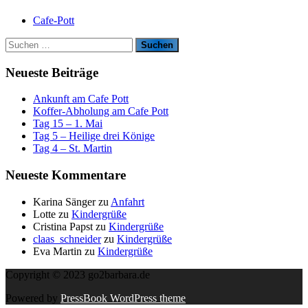
Cafe-Pott
S
u
c
Neueste Beiträge
h
e
Ankunft am Cafe Pott
n
Koffer-Abholung am Cafe Pott
n
Tag 15 – 1. Mai
a
Tag 5 – Heilige drei Könige
c
Tag 4 – St. Martin
h
:
Neueste Kommentare
Karina Sänger
zu
Anfahrt
Lotte
zu
Kindergrüße
Cristina Papst
zu
Kindergrüße
claas_schneider
zu
Kindergrüße
Eva Martin
zu
Kindergrüße
Copyright © 2023 go2barbara.de
Powered by
PressBook WordPress theme