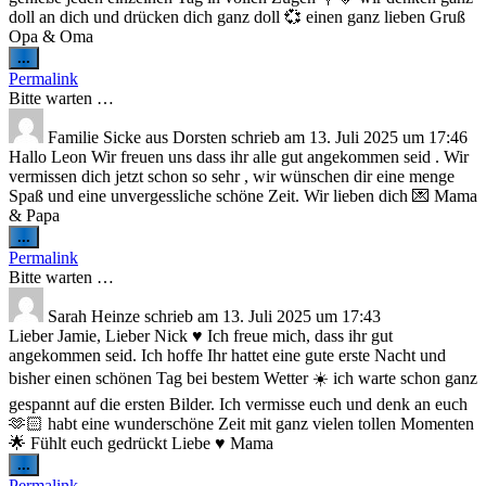
doll an dich und drücken dich ganz doll 💞 einen ganz lieben Gruß
Opa & Oma
Diese
...
Metabox
Permalink
ein-/ausblenden.
Bitte warten …
Familie Sicke
aus
Dorsten
schrieb am
13. Juli 2025
um
17:46
Hallo Leon Wir freuen uns dass ihr alle gut angekommen seid . Wir
vermissen dich jetzt schon so sehr , wir wünschen dir eine menge
Spaß und eine unvergessliche schöne Zeit. Wir lieben dich 💌 Mama
& Papa
Diese
...
Metabox
Permalink
ein-/ausblenden.
Bitte warten …
Sarah Heinze
schrieb am
13. Juli 2025
um
17:43
Lieber Jamie, Lieber Nick ♥️ Ich freue mich, dass ihr gut
angekommen seid. Ich hoffe Ihr hattet eine gute erste Nacht und
bisher einen schönen Tag bei bestem Wetter ☀️ ich warte schon ganz
gespannt auf die ersten Bilder. Ich vermisse euch und denk an euch
🫶🏻 habt eine wunderschöne Zeit mit ganz vielen tollen Momenten
🌟 Fühlt euch gedrückt Liebe ♥️ Mama
Diese
...
Metabox
Permalink