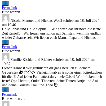
Diese
...
Metabox
Permalink
ein-/ausblenden.
Bitte warten …
Nicole, Manuel und Nicklas Wolff
schrieb am
18. Juli 2024
um
19:40
Hallo Jonas und Hallo Sophie.... Wir hoffen das ihr noch die letzte
Zeit genießt... Wir freuen uns schon auf Samstag, wenn ihr endlich
wieder Zuhause seit. Wir lieben euch Mama, Papa und Nicklas
Diese
...
Metabox
Permalink
ein-/ausblenden.
Bitte warten …
Familie Kichler und Richter
schrieb am
18. Juli 2024
um
19:37
Lieber Hannes! Wir gratulieren dir ganz herzlich zu deinem
Geburtstag 🎁 🎂🎈🥳 Vielleicht gab es ja sogar einen Käsekuchen
für dich?! Auf jeden Fall hattest du viiiiele Gäste! Wir drücken dich
feste! Opa Helmut, Onkel Thorsten, deine Tanten Antje und Ani
und deine Cousins Emil und Theo 🥰
Diese
...
Metabox
Permalink
ein-/ausblenden.
Bitte warten …