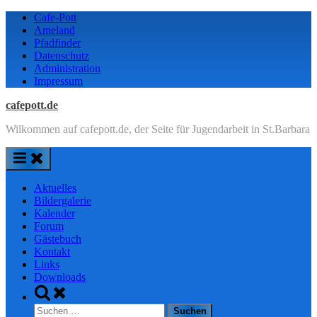
Skip
Cafe-Pott
to
Ameland
content
Pfadfinder
Datenschutz
Administration
Impressum
cafepott.de
Wilkommen auf cafepott.de, der Seite für Jugendarbeit in St.Barbara
Aktuelles
Bildergalerie
Kalender
Forum
Gästebuch
Kontakt
Links
Downloads
Toggle
search
Suchen
form