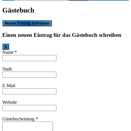
nach:
Gästebuch
Einen neuen Eintrag für das Gästebuch schreiben
Dieses
x
Formular
Name
*
ausblenden
Stadt
E-Mail
Website
Gästebucheintrag
*