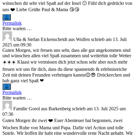
wünschen dir sehr viel Spaß auf der Insel 🙂 Fühl dich gedrückt von
uns ❤️ Liebe Grüße Paul & Mama 😘😘
Diese
...
Metabox
Permalink
ein-/ausblenden.
Bitte warten …
Ulla & Stefan Eickenscheidt
aus
Wulfen
schrieb am
13. Juli
2025
um
09:30
Guten Morgen, wir freuen uns sehr, dass alle gut angekommen sind
und wünschen allen viel Spaß zusammen und weiterhin tolle Wetter
☀️☀️☀️ Klaasi wir vermissen dich jetzt schon sehr aber noch mehr
freuen wir uns für dich, dass du diese spannende & erlebnisreiche
Zeit mit deinen Freunden verbringen kannst😊😎 Drückerchen und
hab ganz viel Spaß ❤
Diese
...
Metabox
Permalink
ein-/ausblenden.
Bitte warten …
Familie Gorol
aus
Barkenberg
schrieb am
13. Juli 2025
um
07:36
Guten Morgen ihr zwei ❤️ Euer Abenteuer hat begonnen, zwei
Wochen Ruhe von Mama und Papa. Dafür viel Action und tolle
Spiele. Wir hoffen ihr habt eine wundervolle erste Nacht gehabt. Wir