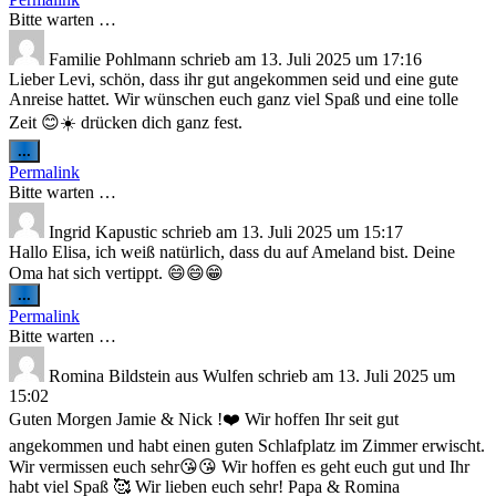
ein-/ausblenden.
Bitte warten …
Familie Pohlmann
schrieb am
13. Juli 2025
um
17:16
Lieber Levi, schön, dass ihr gut angekommen seid und eine gute
Anreise hattet. Wir wünschen euch ganz viel Spaß und eine tolle
Zeit 😊☀️ drücken dich ganz fest.
Diese
...
Metabox
Permalink
ein-/ausblenden.
Bitte warten …
Ingrid Kapustic
schrieb am
13. Juli 2025
um
15:17
Hallo Elisa, ich weiß natürlich, dass du auf Ameland bist. Deine
Oma hat sich vertippt. 😄😄😁
Diese
...
Metabox
Permalink
ein-/ausblenden.
Bitte warten …
Romina Bildstein
aus
Wulfen
schrieb am
13. Juli 2025
um
15:02
Guten Morgen Jamie & Nick !❤️ Wir hoffen Ihr seit gut
angekommen und habt einen guten Schlafplatz im Zimmer erwischt.
Wir vermissen euch sehr😘😘 Wir hoffen es geht euch gut und Ihr
habt viel Spaß 🥰 Wir lieben euch sehr! Papa & Romina