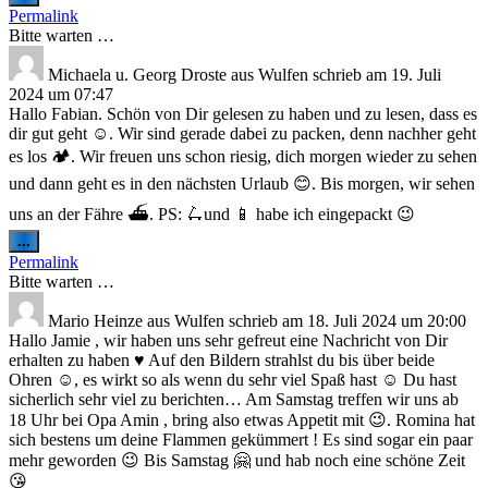
Metabox
Permalink
ein-/ausblenden.
Bitte warten …
Michaela u. Georg Droste
aus
Wulfen
schrieb am
19. Juli
2024
um
07:47
Hallo Fabian. Schön von Dir gelesen zu haben und zu lesen, dass es
dir gut geht ☺️. Wir sind gerade dabei zu packen, denn nachher geht
es los 🏕️. Wir freuen uns schon riesig, dich morgen wieder zu sehen
und dann geht es in den nächsten Urlaub 😊. Bis morgen, wir sehen
uns an der Fähre ⛴️. PS: 🛴und 📱 habe ich eingepackt 😉
Diese
...
Metabox
Permalink
ein-/ausblenden.
Bitte warten …
Mario Heinze
aus
Wulfen
schrieb am
18. Juli 2024
um
20:00
Hallo Jamie , wir haben uns sehr gefreut eine Nachricht von Dir
erhalten zu haben ♥️ Auf den Bildern strahlst du bis über beide
Ohren ☺️, es wirkt so als wenn du sehr viel Spaß hast ☺️ Du hast
sicherlich sehr viel zu berichten… Am Samstag treffen wir uns ab
18 Uhr bei Opa Amin , bring also etwas Appetit mit 😉. Romina hat
sich bestens um deine Flammen gekümmert ! Es sind sogar ein paar
mehr geworden 😉 Bis Samstag 🤗 und hab noch eine schöne Zeit
😘