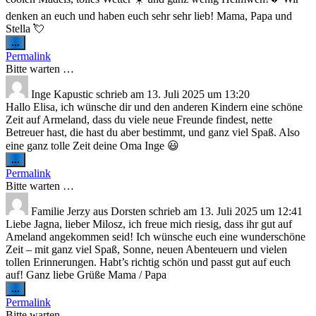
denken an euch und haben euch sehr sehr lieb! Mama, Papa und
Stella 💘
Diese
...
Metabox
Permalink
ein-/ausblenden.
Bitte warten …
Inge Kapustic
schrieb am
13. Juli 2025
um
13:20
Hallo Elisa, ich wünsche dir und den anderen Kindern eine schöne
Zeit auf Armeland, dass du viele neue Freunde findest, nette
Betreuer hast, die hast du aber bestimmt, und ganz viel Spaß. Also
eine ganz tolle Zeit deine Oma Inge 😃
Diese
...
Metabox
Permalink
ein-/ausblenden.
Bitte warten …
Familie Jerzy
aus
Dorsten
schrieb am
13. Juli 2025
um
12:41
Liebe Jagna, lieber Milosz, ich freue mich riesig, dass ihr gut auf
Ameland angekommen seid! Ich wünsche euch eine wunderschöne
Zeit – mit ganz viel Spaß, Sonne, neuen Abenteuern und vielen
tollen Erinnerungen. Habt’s richtig schön und passt gut auf euch
auf! Ganz liebe Grüße Mama / Papa
Diese
...
Metabox
Permalink
ein-/ausblenden.
Bitte warten …