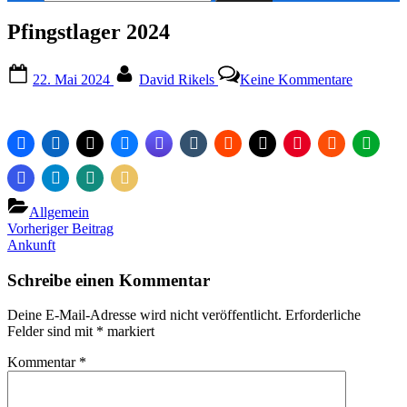
nach:
Pfingstlager 2024
Posted
By
zu
22. Mai 2024
David Rikels
Keine Kommentare
on
Pfingstla
2024
Allgemein
Beitragsnavigation
Previous
Vorheriger Beitrag
Post:
Next
Ankunft
Post:
Schreibe einen Kommentar
Deine E-Mail-Adresse wird nicht veröffentlicht.
Erforderliche
Felder sind mit
*
markiert
Kommentar
*