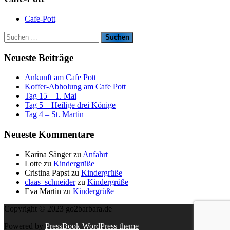
Cafe-Pott
S
u
c
Neueste Beiträge
h
e
Ankunft am Cafe Pott
n
Koffer-Abholung am Cafe Pott
n
Tag 15 – 1. Mai
a
Tag 5 – Heilige drei Könige
c
Tag 4 – St. Martin
h
:
Neueste Kommentare
Karina Sänger
zu
Anfahrt
Lotte
zu
Kindergrüße
Cristina Papst
zu
Kindergrüße
claas_schneider
zu
Kindergrüße
Eva Martin
zu
Kindergrüße
Copyright © 2023 go2barbara.de
Powered by
PressBook WordPress theme