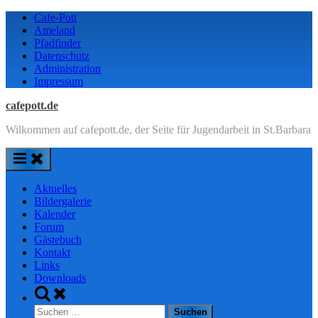
Skip
Cafe-Pott
to
Ameland
content
Pfadfinder
Datenschutz
Administration
Impressum
cafepott.de
Wilkommen auf cafepott.de, der Seite für Jugendarbeit in St.Barbara
Aktuelles
Bildergalerie
Kalender
Forum
Gästebuch
Kontakt
Links
Downloads
Toggle
search
Suchen
form