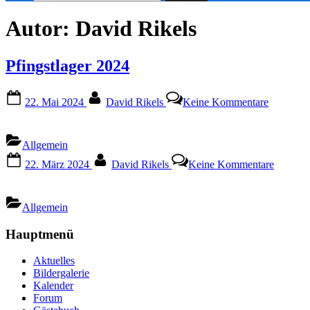
nach:
Autor:
David Rikels
Pfingstlager 2024
Posted
By
zu
22. Mai 2024
David Rikels
Keine Kommentare
on
Pfingstla
2024
Allgemein
Posted
By
zu
22. März 2024
David Rikels
Keine Kommentare
on
Allgemein
Hauptmenü
Aktuelles
Bildergalerie
Kalender
Forum