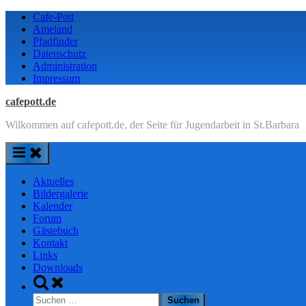
Skip
Cafe-Pott
to
Ameland
content
Pfadfinder
Datenschutz
Administration
Impressum
cafepott.de
Wilkommen auf cafepott.de, der Seite für Jugendarbeit in St.Barbara
Aktuelles
Bildergalerie
Kalender
Forum
Gästebuch
Kontakt
Links
Downloads
Toggle
search
Suchen
form