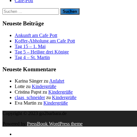
Cafe-Pott
S
u
c
Neueste Beiträge
h
e
Ankunft am Cafe Pott
n
Koffer-Abholung am Cafe Pott
n
Tag 15 – 1. Mai
a
Tag 5 – Heilige drei Könige
c
Tag 4 – St. Martin
h
:
Neueste Kommentare
Karina Sänger
zu
Anfahrt
Lotte
zu
Kindergrüße
Cristina Papst
zu
Kindergrüße
claas_schneider
zu
Kindergrüße
Eva Martin
zu
Kindergrüße
Copyright © 2023 go2barbara.de
Powered by
PressBook WordPress theme